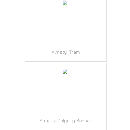
Almaty: Tram
Almaty: Zelyony Bazaar