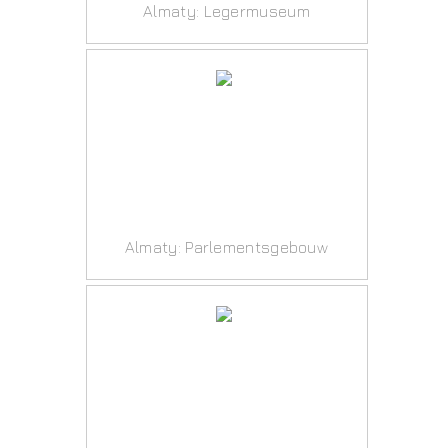
Almaty: Legermuseum
Almaty: Parlementsgebouw