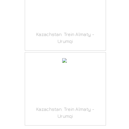
Kazachstan: Trein Almaty -
Urumqi
Kazachstan: Trein Almaty -
Urumqi