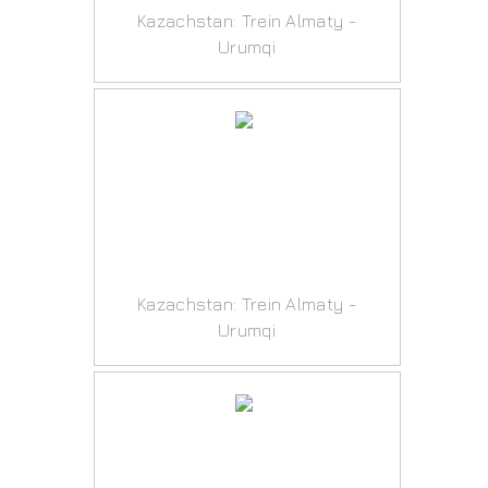
Kazachstan: Trein Almaty -
Urumqi
Kazachstan: Trein Almaty -
Urumqi