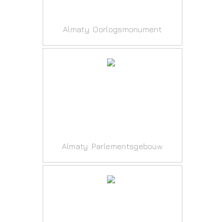
Almaty: Oorlogsmonument
Almaty: Parlementsgebouw