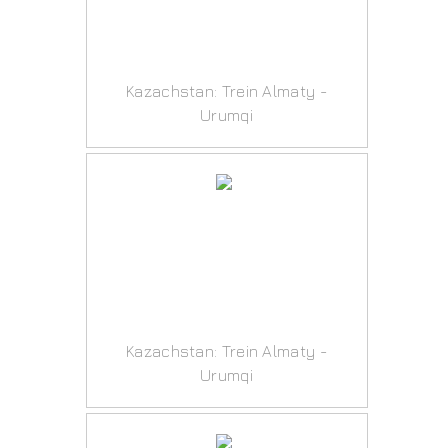
Kazachstan: Trein Almaty -
Urumqi
Kazachstan: Trein Almaty -
Urumqi