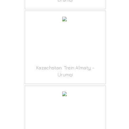
Kazachstan: Trein Almaty -
Urumqi