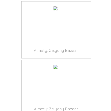
Almaty: Zelyony Bazaar
Almaty: Zelyony Bazaar