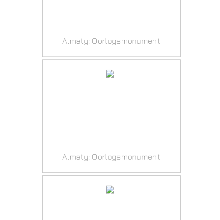
Almaty: Oorlogsmonument
Almaty: Oorlogsmonument