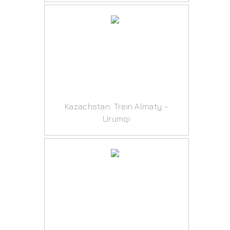
Kazachstan: Trein Almaty -
Urumqi