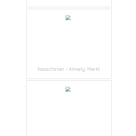
Kazachstan - Almaty: Markt