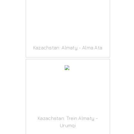
Kazachstan: Almaty - Alma Ata
Kazachstan: Trein Almaty -
Urumqi