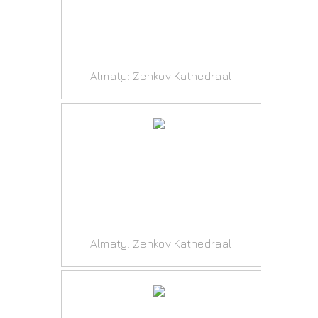
Almaty: Zenkov Kathedraal
Almaty: Zenkov Kathedraal