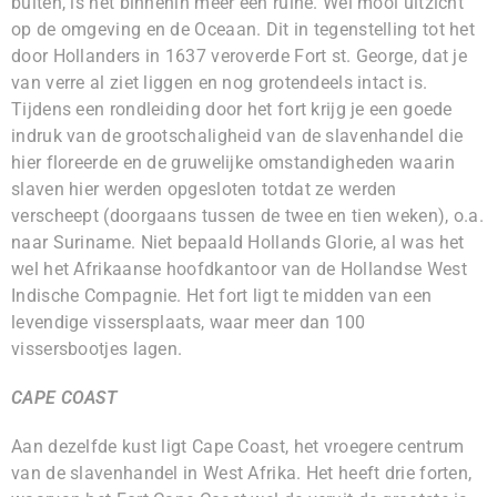
buiten, is het binnenin meer een ruine. Wel mooi uitzicht
op de omgeving en de Oceaan. Dit in tegenstelling tot het
door Hollanders in 1637 veroverde Fort st. George, dat je
van verre al ziet liggen en nog grotendeels intact is.
Tijdens een rondleiding door het fort krijg je een goede
indruk van de grootschaligheid van de slavenhandel die
hier floreerde en de gruwelijke omstandigheden waarin
slaven hier werden opgesloten totdat ze werden
verscheept (doorgaans tussen de twee en tien weken), o.a.
naar Suriname. Niet bepaald Hollands Glorie, al was het
wel het Afrikaanse hoofdkantoor van de Hollandse West
Indische Compagnie. Het fort ligt te midden van een
levendige vissersplaats, waar meer dan 100
vissersbootjes lagen.
CAPE COAST
Aan dezelfde kust ligt Cape Coast, het vroegere centrum
van de slavenhandel in West Afrika. Het heeft drie forten,