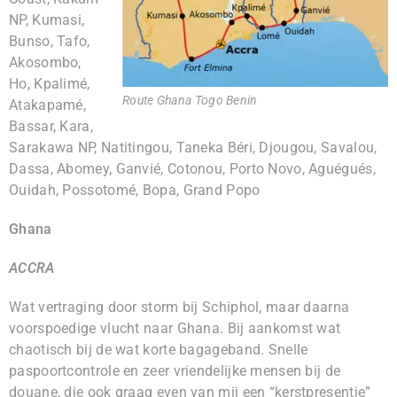
NP, Kumasi,
Bunso, Tafo,
Akosombo,
Ho, Kpalimé,
Route Ghana Togo Benin
Atakapamé,
Bassar, Kara,
Sarakawa NP, Natitingou, Taneka Béri, Djougou, Savalou,
Dassa, Abomey, Ganvié, Cotonou, Porto Novo, Aguégués,
Ouidah, Possotomé, Bopa, Grand Popo
Ghana
ACCRA
Wat vertraging door storm bij Schiphol, maar daarna
voorspoedige vlucht naar Ghana. Bij aankomst wat
chaotisch bij de wat korte bagageband. Snelle
paspoortcontrole en zeer vriendelijke mensen bij de
douane, die ook graag even van mij een “kerstpresentje”