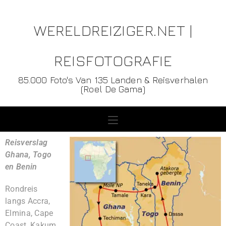
WERELDREIZIGER.NET |
REISFOTOGRAFIE
85.000 Foto's Van 135 Landen & Reisverhalen
(Roel De Gama)
Reisverslag
Ghana, Togo
en Benin
Rondreis
langs Accra,
Elmina, Cape
Coast, Kakum