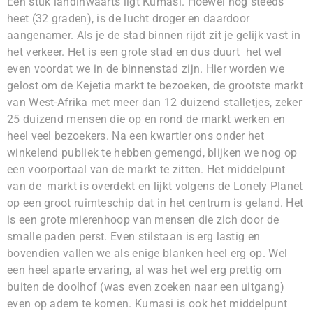
Een stuk landinwaarts ligt Kumasi. Hoewel nog steeds
heet (32 graden), is de lucht droger en daardoor
aangenamer. Als je de stad binnen rijdt zit je gelijk vast in
het verkeer. Het is een grote stad en dus duurt het wel
even voordat we in de binnenstad zijn. Hier worden we
gelost om de Kejetia markt te bezoeken, de grootste markt
van West-Afrika met meer dan 12 duizend stalletjes, zeker
25 duizend mensen die op en rond de markt werken en
heel veel bezoekers. Na een kwartier ons onder het
winkelend publiek te hebben gemengd, blijken we nog op
een voorportaal van de markt te zitten. Het middelpunt
van de markt is overdekt en lijkt volgens de Lonely Planet
op een groot ruimteschip dat in het centrum is geland. Het
is een grote mierenhoop van mensen die zich door de
smalle paden perst. Even stilstaan is erg lastig en
bovendien vallen we als enige blanken heel erg op. Wel
een heel aparte ervaring, al was het wel erg prettig om
buiten de doolhof (was even zoeken naar een uitgang)
even op adem te komen. Kumasi is ook het middelpunt