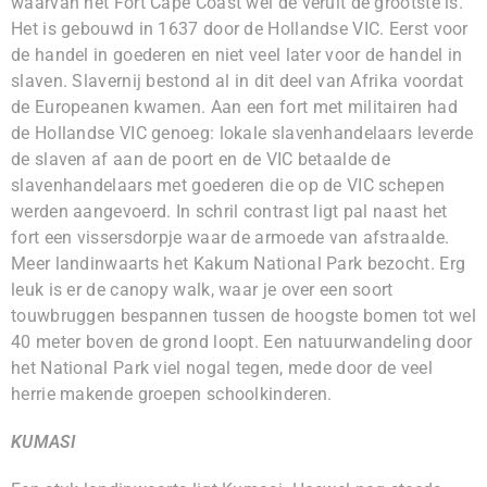
waarvan het Fort Cape Coast wel de veruit de grootste is.
Het is gebouwd in 1637 door de Hollandse VIC. Eerst voor
de handel in goederen en niet veel later voor de handel in
slaven. Slavernij bestond al in dit deel van Afrika voordat
de Europeanen kwamen. Aan een fort met militairen had
de Hollandse VIC genoeg: lokale slavenhandelaars leverde
de slaven af aan de poort en de VIC betaalde de
slavenhandelaars met goederen die op de VIC schepen
werden aangevoerd. In schril contrast ligt pal naast het
fort een vissersdorpje waar de armoede van afstraalde.
Meer landinwaarts het Kakum National Park bezocht. Erg
leuk is er de canopy walk, waar je over een soort
touwbruggen bespannen tussen de hoogste bomen tot wel
40 meter boven de grond loopt. Een natuurwandeling door
het National Park viel nogal tegen, mede door de veel
herrie makende groepen schoolkinderen.
KUMASI