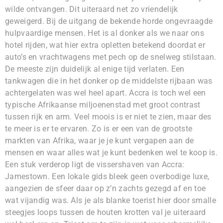
wilde ontvangen. Dit uiteraard net zo vriendelijk
geweigerd. Bij de uitgang de bekende horde ongevraagde
hulpvaardige mensen. Het is al donker als we naar ons
hotel rijden, wat hier extra opletten betekend doordat er
auto’s en vrachtwagens met pech op de snelweg stilstaan.
De meeste zijn duidelijk al enige tijd verlaten. Een
tankwagen die in het donker op de middelste rijbaan was
achtergelaten was wel heel apart. Accra is toch wel een
typische Afrikaanse miljoenenstad met groot contrast
tussen rijk en arm. Veel moois is er niet te zien, maar des
te meer is er te ervaren. Zo is er een van de grootste
markten van Afrika, waar je je kunt vergapen aan de
mensen en waar alles wat je kunt bedenken wel te koop is.
Een stuk verderop ligt de vissershaven van Accra:
Jamestown. Een lokale gids bleek geen overbodige luxe,
aangezien de sfeer daar op z’n zachts gezegd af en toe
wat vijandig was. Als je als blanke toerist hier door smalle
steegjes loops tussen de houten krotten val je uiteraard